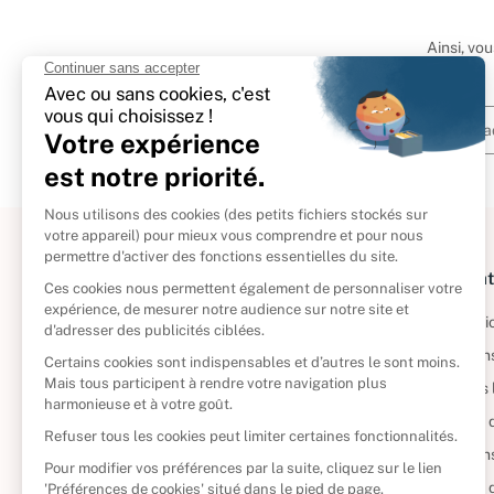
Ainsi, vo
À propos
Informat
Politique de retour
Informatio
Reprendre vos livres
Condition
Qui sommes-nous ?
Mentions 
Foire aux questions
Politique 
Nos engagements
Condition
CD d'occasion
Politique