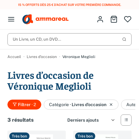
15 % OFFERTS DÈS 25 € D’ACHAT SUR VOTRE PREMIÈRE COMMANDE.
Fermer le menu
Identifiez-vous
Aller au p
Open menu
Livres d’occasion
Lancer 
Un Livre, un CD, un DVD...
CD d'occasion
Produits
Catégories
DVD d'occasion
Accueil
Livres d’occasion
Véronique Meglioli
Vinyles d'occasion
Livres d’occasion de
Partitions
Véronique Meglioli
Culture à 1 €
Vous n'avez pas trouvé l'article que vous cherchiez ?
Activez les notifications dans votre compte pour être alerté dès
Filtrer
· 2
Catégorie
·
Livres d’occasion
Auteu
Meilleures ventes
qu'il est en stock.
Nos engagements
Créer une alerte
3 résultats
Très bon
Très bon