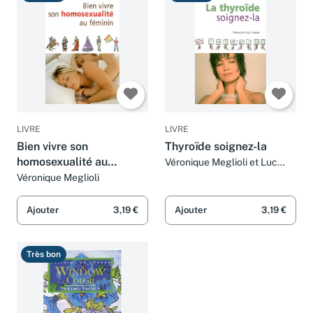
LIVRE
LIVRE
Bien vivre son
Thyroïde soignez-la
homosexualité au
Véronique Meglioli et Luc
Foubert
féminin
Véronique Meglioli
Ajouter
3,19 €
Ajouter
3,19 €
Très bon