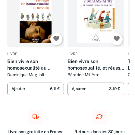
LIVRE
LIVRE
LIV
Bien vivre son
Bien vivre son
TE
homosexualité au
homosexualité. et réussir
L'h
masculin
son coming-out
Dominique Meglioli
Béatrice Millêtre
Cla
Ajouter
6,11 €
Ajouter
3,19 €
A
Livraison gratuite en France
Retours dans les 30 jours