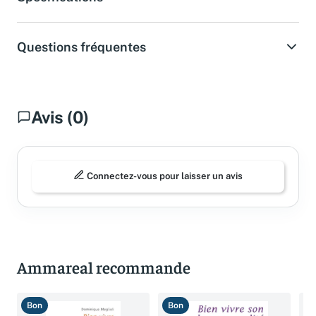
Questions fréquentes
Avis (0)
Connectez-vous pour laisser un avis
Ammareal recommande
Bon
Bon
B