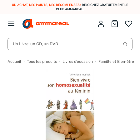
UN ACHAT, DES POINTS, DES RÉCOMPENSES :
REJOIGNEZ GRATUITEMENT LE
CLUB AMMAREAL.
Fermer le menu
Identifiez-vous
Aller au p
Open menu
Livres d’occasion
Lancer 
CD d'occasion
Un Livre, un CD, un DVD...
Produits
Catégories
DVD d'occasion
Accueil
Tous les produits
Livres d’occasion
Famille et Bien-être
Vinyles d'occasion
Partitions
Culture à 1 €
Vous n'avez pas trouvé l'article que vous cherchiez ?
Activez les notifications dans votre compte pour être alerté dès
Meilleures ventes
qu'il est en stock.
Nos engagements
Créer une alerte