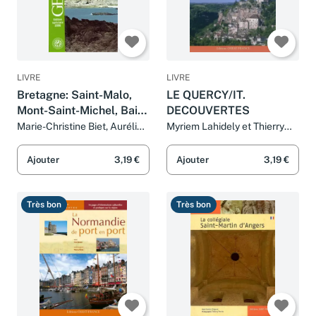
LIVRE
LIVRE
Bretagne: Saint-Malo,
LE QUERCY/IT.
Mont-Saint-Michel, Baie
DECOUVERTES
de Saint-Brieuc, Lorient,
Marie-Christine Biet, Aurélia
Myriem Lahidely et Thierry
Bollé, Solène Bouton, Thierry
Perrin
Belle-Île, Golfe du
Perrin et Collectifs
Morbihan...
Ajouter
3,19 €
Ajouter
3,19 €
Très bon
Très bon