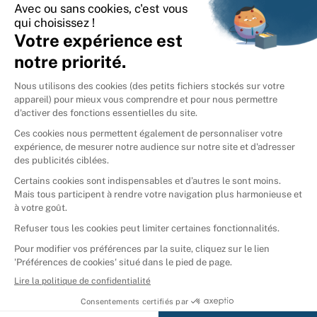
International
🇪🇸
Espagne
🇩🇪
Allemagne
🇮🇹
Italie
Donner vos livres
Ammareal © 2026