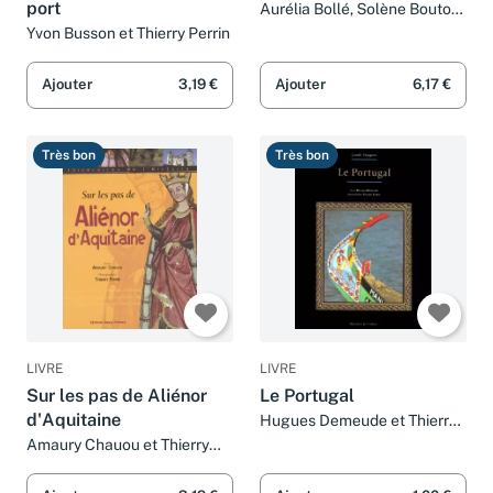
port
Aurélia Bollé, Solène Bouton,
Thierry Perrin et Collectif
Yvon Busson et Thierry Perrin
Ajouter
3,19 €
Ajouter
6,17 €
Très bon
Très bon
LIVRE
LIVRE
Sur les pas de Aliénor
Le Portugal
d'Aquitaine
Hugues Demeude et Thierry
Perrin
Amaury Chauou et Thierry
Perrin