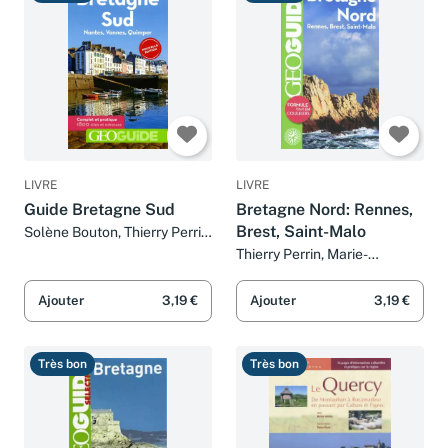
Très bon
Très bon
LIVRE
LIVRE
Guide Bretagne Sud
Bretagne Nord: Rennes,
Brest, Saint-Malo
Solène Bouton, Thierry Perrin
et Aurélia Bollé
Thierry Perrin, Marie-
Christine Biet, Aurélia Bollé,
Solène Bouton et Collectifs
Ajouter
3,19 €
Ajouter
3,19 €
Très bon
Très bon