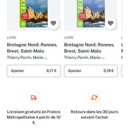
LIVRE
LIVRE
LIV
Bretagne Nord: Rennes,
Bretagne Nord: Rennes,
La 
Brest, Saint-Malo
Brest, Saint-Malo
Mi
Thierry Perrin, Marie-
Thierry Perrin, Marie-
Hen
Christine Biet, Aurélia Bollé,
Christine Biet, Aurélia Bollé,
Cha
Solène Bouton et Collectifs
Solène Bouton et Collectifs
Gér
Ajouter
6,17 €
Ajouter
3,19 €
A
Livraison gratuite en France
Retours dans les 30 jours
Métropolitaine à partir de 10
suivant l'achat
€