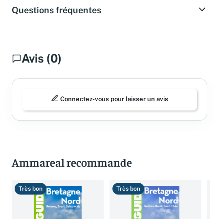
Questions fréquentes
Avis (0)
Connectez-vous pour laisser un avis
Ammareal recommande
Très bon
Très bon
T