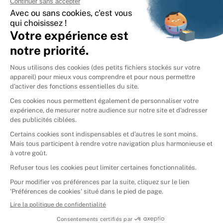
International
🇪🇸
Espagne
🇩🇪
Allemagne
🇮🇹
Italie
Donner vos livres
Ammareal © 2026