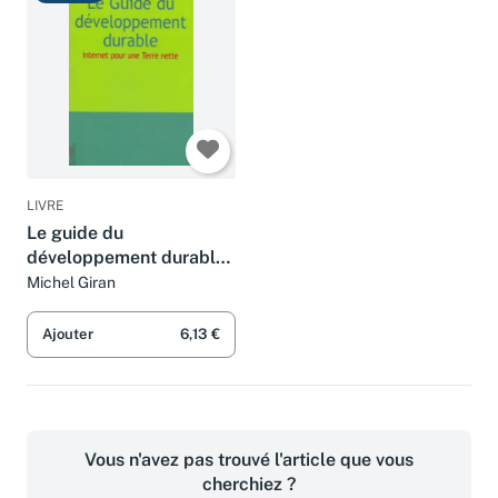
LIVRE
Le guide du
développement durable :
Internet pour une Terre
Michel Giran
nette (1 CD-Rom)
Ajouter
6,13 €
Vous n'avez pas trouvé l'article que vous
cherchiez ?