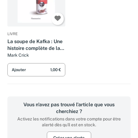
LIVRE
La soupe de Kafka : Une
histoire complète de la
littérature mondiale en
Mark Crick
16 recettes
Ajouter
1,00 €
Vous n'avez pas trouvé l'article que vous
cherchiez ?
Activez les notifications dans votre compte pour être
alerté dès qu'il est en stock.
Créer une alerte