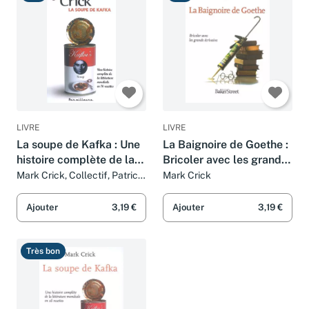
LIVRE
LIVRE
La soupe de Kafka : Une
La Baignoire de Goethe :
histoire complète de la
Bricoler avec les grands
littérature mondiale en
écrivains
Mark Crick, Collectif, Patrick
Mark Crick
Raynal, Eliette Abécassis et
16 recettes
Geneviève Brisac
Ajouter
3,19 €
Ajouter
3,19 €
Très bon