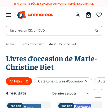
15 % OFFERTS DÈS 25 € D’ACHAT SUR VOTRE PREMIÈRE COMMANDE.
Fermer le menu
Identifiez-vous
Aller au p
Open menu
Livres d’occasion
Lancer 
Un Livre, un CD, un DVD...
CD d'occasion
Produits
Catégories
DVD d'occasion
Accueil
Livres d’occasion
Marie-Christine Biet
Vinyles d'occasion
Livres d’occasion de Marie-
Partitions
Christine Biet
Culture à 1 €
Vous n'avez pas trouvé l'article que vous cherchiez ?
Activez les notifications dans votre compte pour être alerté dès
Filtrer
· 2
Catégorie
·
Livres d’occasion
Auteu
Meilleures ventes
qu'il est en stock.
Nos engagements
Créer une alerte
4 résultats
Très bon
Très bon