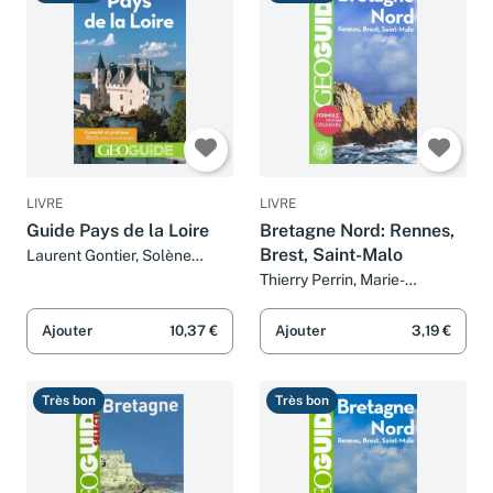
LIVRE
LIVRE
Guide Pays de la Loire
Bretagne Nord: Rennes,
Brest, Saint-Malo
Laurent Gontier, Solène
Bouton, Séverine Bascot,
Thierry Perrin, Marie-
Mathias Clamens, Pierre
Christine Biet, Aurélia Bollé,
Guitton, Béatrice Peyret-
Solène Bouton et Collectifs
Ajouter
10,37 €
Ajouter
3,19 €
Vignals, Laurence Vilaine,
Fabienne Ullmann, Marie-
Christine Biet et Collectifs
Très bon
Très bon