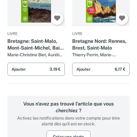
LIVRE
LIVRE
Bretagne: Saint-Malo,
Bretagne Nord: Rennes,
Mont-Saint-Michel, Baie
Brest, Saint-Malo
de Saint-Brieuc, Lorient,
Marie-Christine Biet, Aurélia
Thierry Perrin, Marie-
Bollé, Solène Bouton, Thierry
Christine Biet, Aurélia Bollé,
Belle-Île, Golfe du
Perrin et Collectifs
Solène Bouton et Collectifs
Morbihan...
Ajouter
3,19 €
Ajouter
6,17 €
Vous n'avez pas trouvé l'article que vous
cherchiez ?
Activez les notifications dans votre compte pour être
alerté dès qu'il est en stock.
Créer une alerte