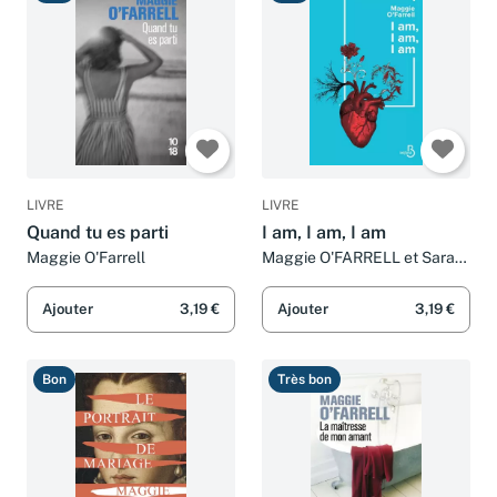
Bon
Bon
LIVRE
LIVRE
Quand tu es parti
I am, I am, I am
Maggie O'Farrell
Maggie O'FARRELL et Sarah
TARDY
Ajouter
3,19 €
Ajouter
3,19 €
Bon
Très bon