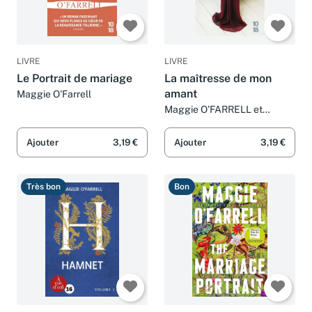
LIVRE
LIVRE
Le Portrait de mariage
La maîtresse de mon
amant
Maggie O'Farrell
Maggie O'FARRELL et
Michèle VALENCIA
Ajouter
3,19 €
Ajouter
3,19 €
Très bon
Bon