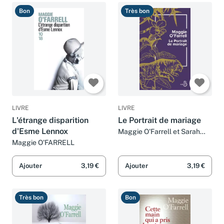
Bon
Très bon
LIVRE
LIVRE
L'étrange disparition
Le Portrait de mariage
d'Esme Lennox
Maggie O'Farrell et Sarah
Tardy
Maggie O'FARRELL
Ajouter
3,19 €
Ajouter
3,19 €
Très bon
Bon