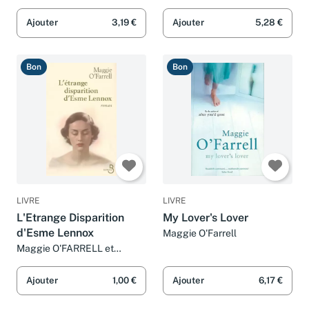
Maggie O'FARRELL et
Maggie O'Farrell
Michèle VALENCIA
Ajouter
3,19 €
Ajouter
5,28 €
Bon
Bon
LIVRE
LIVRE
L'Etrange Disparition
My Lover's Lover
d'Esme Lennox
Maggie O'Farrell
Maggie O'FARRELL et
Michèle VALENCIA
Ajouter
1,00 €
Ajouter
6,17 €