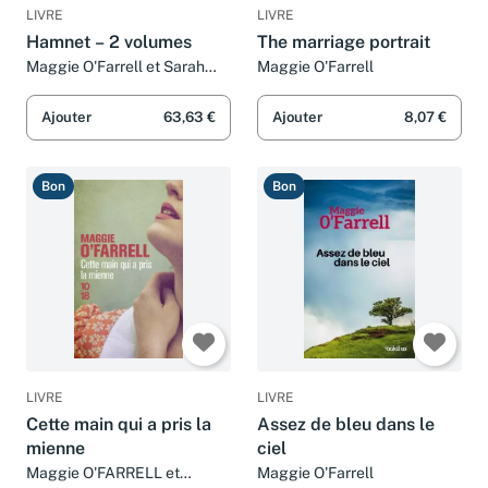
LIVRE
LIVRE
Hamnet – 2 volumes
The marriage portrait
Maggie O'Farrell et Sarah
Maggie O'Farrell
Tardy
Ajouter
63,63 €
Ajouter
8,07 €
Bon
Bon
LIVRE
LIVRE
Cette main qui a pris la
Assez de bleu dans le
mienne
ciel