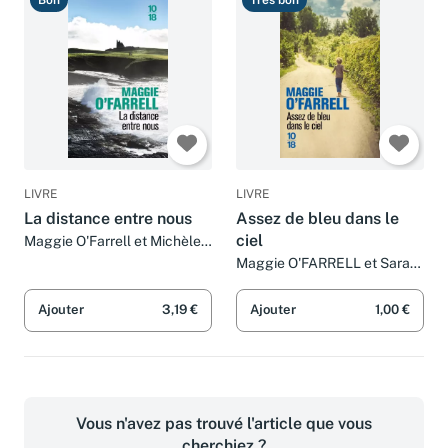
Bon
Très bon
LIVRE
LIVRE
La distance entre nous
Assez de bleu dans le
ciel
Maggie O'Farrell et Michèle
Valencia
Maggie O'FARRELL et Sarah
TARDY
Ajouter
3,19 €
Ajouter
1,00 €
Vous n'avez pas trouvé l'article que vous