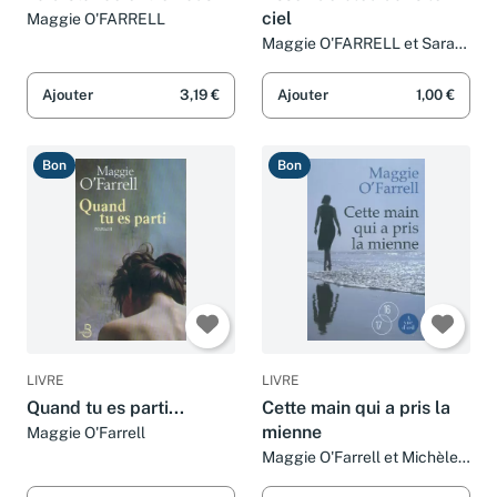
La distance entre nous
Assez de bleu dans le
ciel
Maggie O'FARRELL
Maggie O'FARRELL et Sarah
TARDY
Ajouter
3,19 €
Ajouter
1,00 €
Bon
Bon
LIVRE
LIVRE
Quand tu es parti...
Cette main qui a pris la
mienne
Maggie O'Farrell
Maggie O'Farrell et Michèle
Valencia