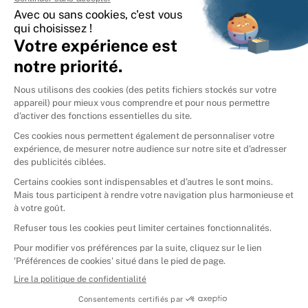
International
🇪🇸
Espagne
🇩🇪
Allemagne
🇮🇹
Italie
Donner vos livres
Ammareal © 2026