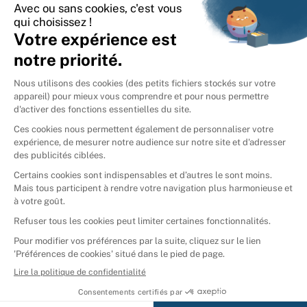
International
🇪🇸
Espagne
🇩🇪
Allemagne
🇮🇹
Italie
Donner vos livres
Ammareal © 2026