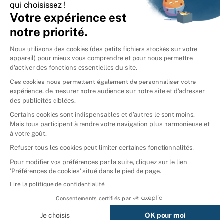
International
🇪🇸
Espagne
🇩🇪
Allemagne
🇮🇹
Italie
Donner vos livres
Ammareal © 2026
Afficher tous les résultats