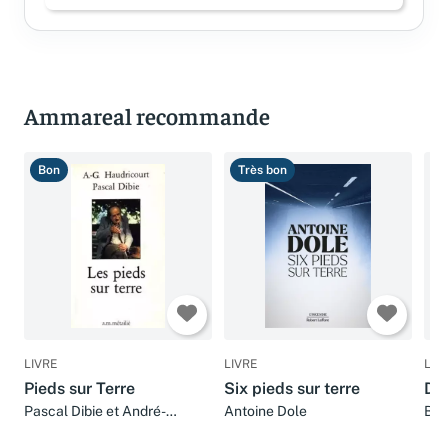
Connectez-vous pour laisser un avis
Ammareal recommande
Bon
Très bon
T
LIVRE
LIVRE
LIV
Pieds sur Terre
Six pieds sur terre
Deu
Pascal Dibie et André-
Antoine Dole
Bas
george Haudricourt