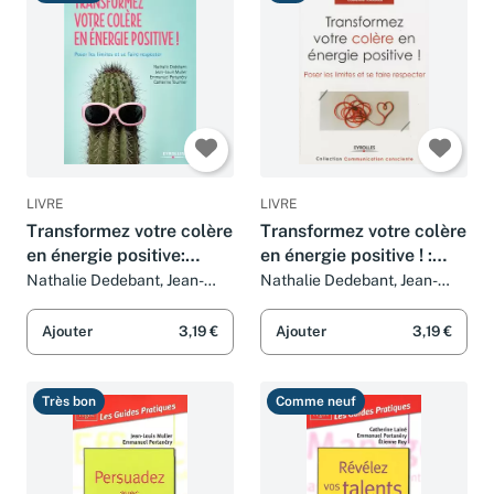
Très bon
Bon
LIVRE
LIVRE
Transformez votre colère
Transformez votre colère
en énergie positive:
en énergie positive ! :
Poser les limites et se
Poser les limites et se
Nathalie Dedebant, Jean-
Nathalie Dedebant, Jean-
Louis Muller, Emmanuel
Louis Muller, Emmanuel
faire respecter.
faire respecter
Portanéry et Catherine
Portanéry et Catherine
Ajouter
3,19 €
Ajouter
3,19 €
Tournier
Tournier
Très bon
Comme neuf