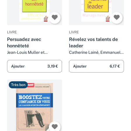
LIVRE
LIVRE
Persuadez avec
Révelez vos talents de
honnêteté
leader
Jean-Louis Muller et
Catherine Lainé, Emmanuel
Emmanuel Portanéry
Portanéry, Etienne Roy et
Jean-Louis Muller
Ajouter
3,19 €
Ajouter
6,17 €
Très bon