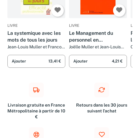
LIVRE
LIVRE
LIV
La systemique avec les
Le Management du
Rév
mots de tous les jours
personnel en
lea
bibliothèques
Jean-Louis Muller et Francois
Joëlle Muller et Jean-Louis
Cat
Balta
Muller
Por
Jea
Ajouter
13,41 €
Ajouter
4,21 €
A
Livraison gratuite en France
Retours dans les 30 jours
Métropolitaine à partir de 10
suivant l'achat
€