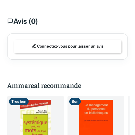
Avis (0)
Connectez-vous pour laisser un avis
Ammareal recommande
Très bon
Bon
C