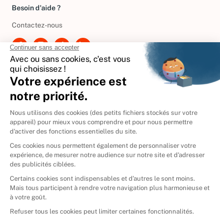
Besoin d'aide ?
Contactez-nous
International
🇪🇸
Espagne
🇩🇪
Allemagne
🇮🇹
Italie
Donner vos livres