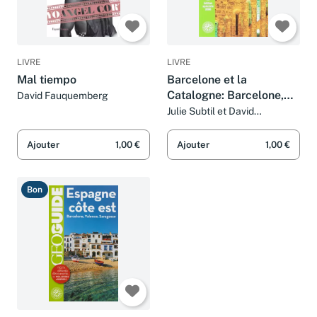
LIVRE
LIVRE
Mal tiempo
Barcelone et la
Catalogne: Barcelone,
David Fauquemberg
Tarragone, Gérone,
Julie Subtil et David
Fauquemberg
Cadaquès, Olot, la Seu
d'Urgell, le val d'Aran
Ajouter
1,00 €
Ajouter
1,00 €
Bon