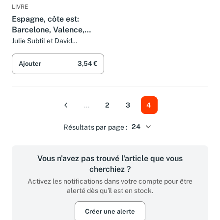
LIVRE
Espagne, côte est:
Barcelone, Valence,
Saragosse
Julie Subtil et David
Fauquemberg
Ajouter
3,54 €
...
2
3
4
Précédent
Résultats par page :
Vous n'avez pas trouvé l'article que vous
cherchiez ?
Activez les notifications dans votre compte pour être
alerté dès qu'il est en stock.
Créer une alerte