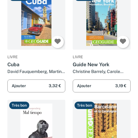
LIVRE
LIVRE
Cuba
Guide New York
David Fauquemberg, Martin
Christine Barrely, Carole
Angel et Gilles Guérard
Behn, Antoine Besse, David
Fauquemberg et Collectifs
Ajouter
3,32 €
Ajouter
3,19 €
Très bon
Très bon