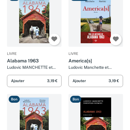
LIVRE
LIVRE
Alabama 1963
America[s]
Ludovic MANCHETTE et
Ludovic Manchette et
Christian NIEMIEC
Christian Niemiec
Ajouter
3,19 €
Ajouter
3,19 €
Bon
Bon