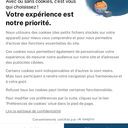
International
🇪🇸
Espagne
🇩🇪
Allemagne
🇮🇹
Italie
Donner vos livres
Ammareal © 2026