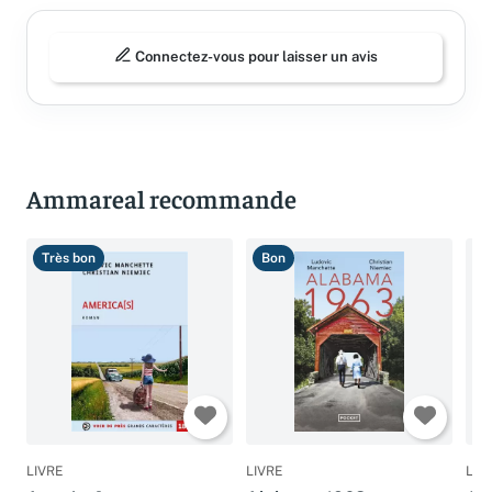
Connectez-vous pour laisser un avis
Ammareal recommande
Très bon
Bon
B
LIVRE
LIVRE
LIV