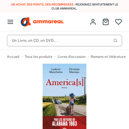
UN ACHAT, DES POINTS, DES RÉCOMPENSES :
REJOIGNEZ GRATUITEMENT LE
CLUB AMMAREAL.
Fermer le menu
Identifiez-vous
Aller au p
Open menu
Livres d’occasion
Lancer 
CD d'occasion
Un Livre, un CD, un DVD...
Produits
Catégories
DVD d'occasion
Accueil
Tous les produits
Livres d’occasion
Romans et littérature
Vinyles d'occasion
Partitions
Culture à 1 €
Vous n'avez pas trouvé l'article que vous cherchiez ?
Activez les notifications dans votre compte pour être alerté dès
Meilleures ventes
qu'il est en stock.
Nos engagements
Créer une alerte