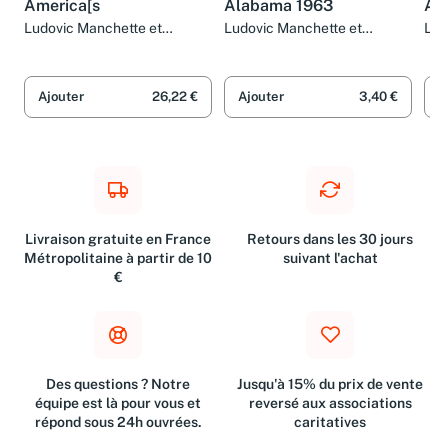
America[s
Alabama 1963
Al
Ludovic Manchette et
Ludovic Manchette et
Lud
Christian Niemiec
Christian Niemiec
Chr
Ajouter
26,22 €
Ajouter
3,40 €
A
Livraison gratuite en France
Retours dans les 30 jours
Métropolitaine à partir de 10
suivant l'achat
€
Des questions ? Notre
Jusqu'à 15% du prix de vente
équipe est là pour vous et
reversé aux associations
répond sous 24h ouvrées.
caritatives