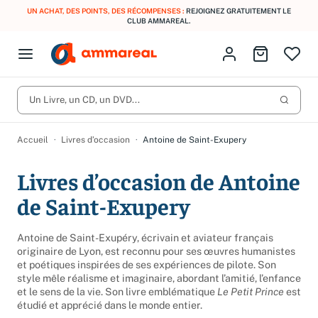
UN ACHAT, DES POINTS, DES RÉCOMPENSES :
REJOIGNEZ GRATUITEMENT LE
CLUB AMMAREAL.
Fermer le menu
Identifiez-vous
Aller au p
Open menu
Livres d’occasion
Lancer 
CD d'occasion
Un Livre, un CD, un DVD...
Produits
Catégories
DVD d'occasion
Accueil
Livres d’occasion
Antoine de Saint-Exupery
Vinyles d'occasion
Livres d’occasion de Antoine
Partitions
de Saint-Exupery
Culture à 1 €
Vous n'avez pas trouvé l'article que vous cherchiez ?
Activez les notifications dans votre compte pour être alerté dès
Antoine de Saint-Exupéry, écrivain et aviateur français
Meilleures ventes
qu'il est en stock.
originaire de Lyon, est reconnu pour ses œuvres humanistes
et poétiques inspirées de ses expériences de pilote. Son
Nos engagements
Créer une alerte
style mêle réalisme et imaginaire, abordant l’amitié, l’enfance
et le sens de la vie. Son livre emblématique
Le Petit Prince
est
étudié et apprécié dans le monde entier.