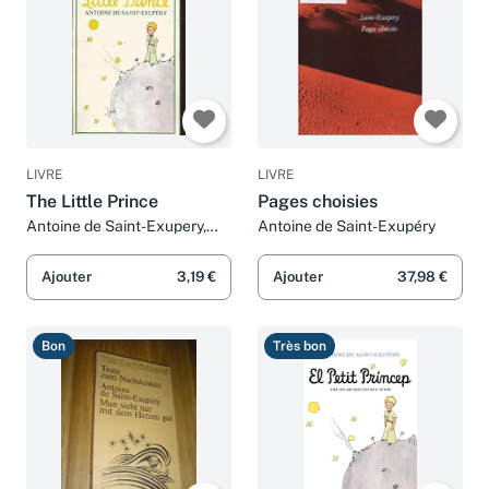
LIVRE
LIVRE
The Little Prince
Pages choisies
Antoine de Saint-Exupery,
Antoine de Saint-Exupéry
Antoine de Saint-Exupery et
Katherine Woods
Ajouter
3,19 €
Ajouter
37,98 €
Bon
Très bon