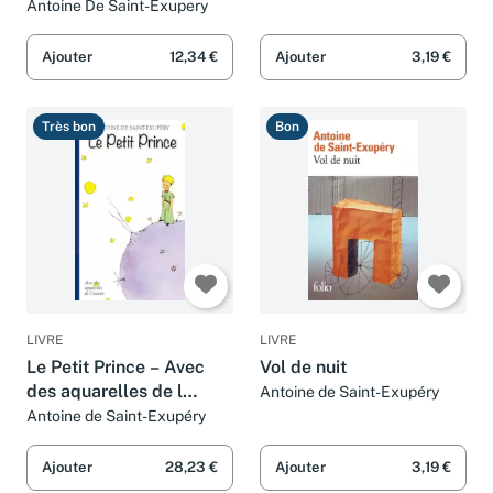
Saint-Exupéry et John Phillips
Ausgabe
Antoine De Saint-Exupery
Ajouter
12,34 €
Ajouter
3,19 €
Très bon
Bon
LIVRE
LIVRE
Le Petit Prince – Avec
Vol de nuit
des aquarelles de l
Antoine de Saint-Exupéry
´auteur (French Edition)
Antoine de Saint-Exupéry
Ajouter
28,23 €
Ajouter
3,19 €