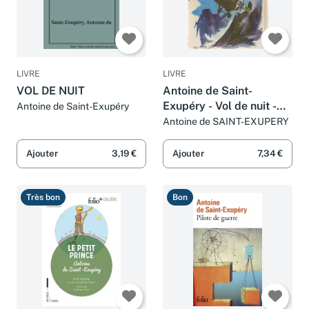
LIVRE
LIVRE
VOL DE NUIT
Antoine de Saint-
Exupéry - Vol de nuit -
Antoine de Saint-Exupéry
Illustrations de Jean
Antoine de SAINT-EXUPERY
Reschofsky - Préface
d'André Gide
Ajouter
3,19 €
Ajouter
7,34 €
Très bon
Bon