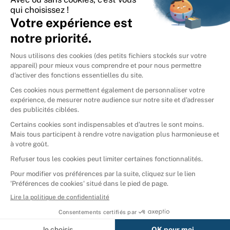
International
🇪🇸
Espagne
🇩🇪
Allemagne
🇮🇹
Italie
Donner vos livres
Ammareal © 2026
Afficher tous les résultats