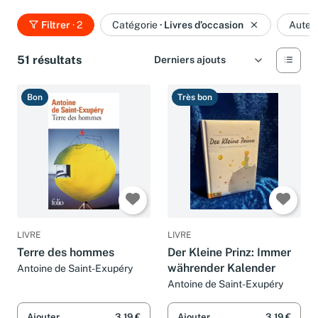
Filtrer
· 2
Catégorie
·
Livres d’occasion
Auteu
51 résultats
Bon
Très bon
LIVRE
LIVRE
Terre des hommes
Der Kleine Prinz: Immer
währender Kalender
Antoine de Saint-Exupéry
Antoine de Saint-Exupéry
Ajouter
3,19 €
Ajouter
3,19 €