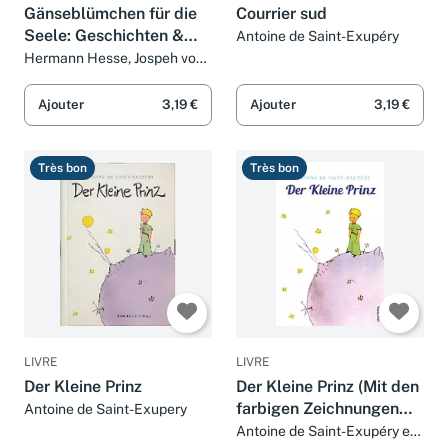
Gänseblümchen für die
Courrier sud
Seele: Geschichten &
Antoine de Saint-Exupéry
Gedanken, die gut tun
Hermann Hesse, Jospeh von
Eichendorff, Antoine de
Saint-Exupéry, Rainer Maria
Ajouter
3,19 €
Ajouter
3,19 €
Rilke, Joachim Ringelnatz,
Karl Heinrich Waggerl et
Oscar Wilde
Très bon
Très bon
LIVRE
LIVRE
Der Kleine Prinz
Der Kleine Prinz (Mit den
farbigen Zeichnungen
Antoine de Saint-Exupery
des Verfassers) brosch.
Antoine de Saint-Exupéry et