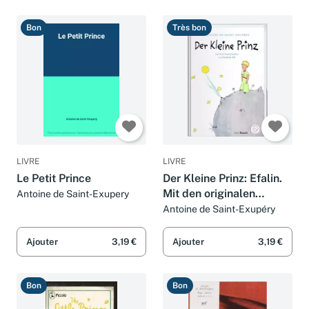
Bon
Très bon
LIVRE
LIVRE
Le Petit Prince
Der Kleine Prinz: Efalin.
Mit den originalen
Antoine de Saint-Exupery
Illustrationen: Mit
Antoine de Saint-Exupéry
Zeichnungen des
Verfassers
Ajouter
3,19 €
Ajouter
3,19 €
Bon
Bon