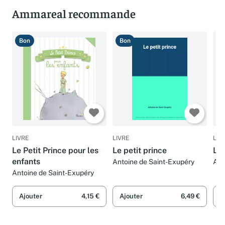
Ammareal recommande
Bon
Bon
B
LIVRE
LIVRE
LIV
Le Petit Prince pour les
Le petit prince
Le 
enfants
Antoine de Saint-Exupéry
Ant
Antoine de Saint-Exupéry
Ajouter
4,15 €
Ajouter
6,49 €
A