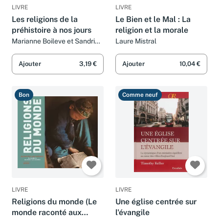
LIVRE
LIVRE
Les religions de la
Le Bien et le Mal : La
préhistoire à nos jours
religion et la morale
Marianne Boileve et Sandrine
Laure Mistral
Mirza
Ajouter
3,19 €
Ajouter
10,04 €
Bon
Comme neuf
LIVRE
LIVRE
Religions du monde (Le
Une église centrée sur
monde raconté aux
l'évangile