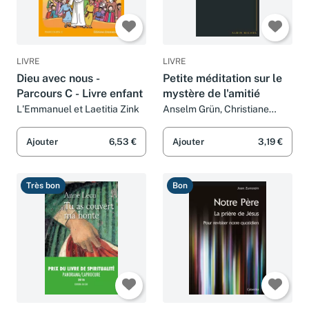
LIVRE
LIVRE
Dieu avec nous -
Petite méditation sur le
Parcours C - Livre enfant
mystère de l'amitié
L'Emmanuel et Laetitia Zink
Anselm Grün, Christiane
Lanfranchi-Veyret et Gabriel
Raphaël Veyret
Ajouter
6,53 €
Ajouter
3,19 €
Très bon
Bon