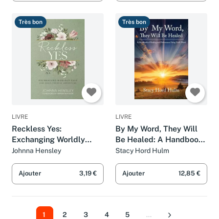
Très bon
Très bon
LIVRE
LIVRE
Reckless Yes:
By My Word, They Will
Exchanging Worldly
Be Healed: A Handbook
Ease for God's Eternal
of Healing and
Johnna Hensley
Stacy Hord Hulm
Adventure
Deliverance Using God's
Word
Ajouter
3,19 €
Ajouter
12,85 €
1
2
3
4
5
...
Suivant