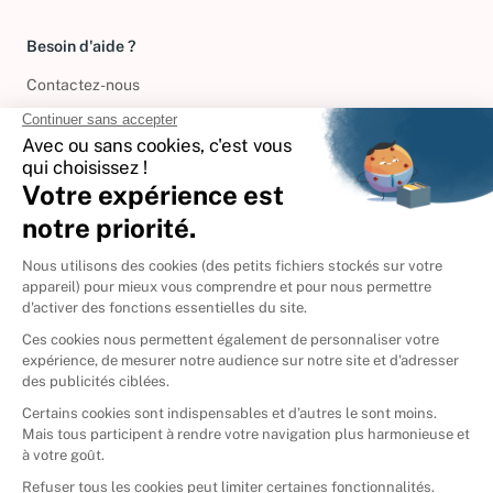
Besoin d'aide ?
Contactez-nous
International
🇪🇸
Espagne
🇩🇪
Allemagne
🇮🇹
Italie
Donner vos livres