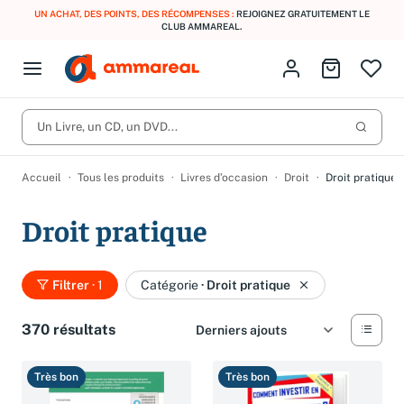
UN ACHAT, DES POINTS, DES RÉCOMPENSES :
REJOIGNEZ GRATUITEMENT LE
CLUB AMMAREAL.
Fermer le menu
Identifiez-vous
Aller au p
Open menu
Livres d’occasion
Lancer 
CD d'occasion
Un Livre, un CD, un DVD...
Produits
Catégories
DVD d'occasion
Accueil
Tous les produits
Livres d’occasion
Droit
Droit pratique
Vinyles d'occasion
Droit pratique
Partitions
Culture à 1 €
Vous n'avez pas trouvé l'article que vous cherchiez ?
Filtrer
· 1
Catégorie
·
Droit pratique
Activez les notifications dans votre compte pour être alerté dès
Meilleures ventes
qu'il est en stock.
370 résultats
Nos engagements
Créer une alerte
Très bon
Très bon