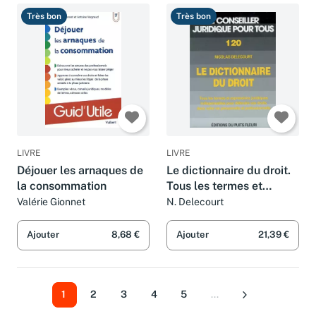
Très bon
Très bon
LIVRE
LIVRE
Déjouer les arnaques de
Le dictionnaire du droit.
la consommation
Tous les termes et
expressions juridiques
Valérie Gionnet
N. Delecourt
indispensables pour
défendre vos droits,
Ajouter
8,68 €
Ajouter
21,39 €
numéro 120, 1ère éd
1
2
3
4
5
...
Suivant