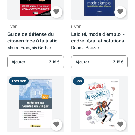
LIVRE
LIVRE
Guide de défense du
Laïcité, mode d'emploi -
citoyen face à la justice
cadre légal et solutions
et à la police
pratiques: 42 études de
Maitre François Gerber
Dounia Bouzar
cas
Ajouter
3,19 €
Ajouter
3,19 €
Très bon
Bon