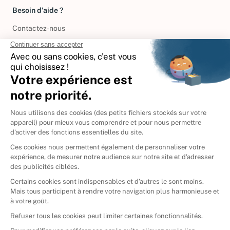
Besoin d'aide ?
Contactez-nous
International
🇪🇸
Espagne
🇩🇪
Allemagne
🇮🇹
Italie
Donner vos livres