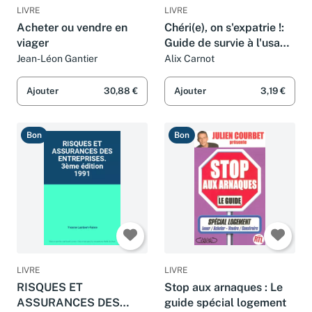
LIVRE
LIVRE
Acheter ou vendre en
Chéri(e), on s'expatrie !:
viager
Guide de survie à l'usage
des couples aventuriers.
Jean-Léon Gantier
Alix Carnot
Ajouter
30,88 €
Ajouter
3,19 €
Bon
Bon
LIVRE
LIVRE
RISQUES ET
Stop aux arnaques : Le
ASSURANCES DES
guide spécial logement