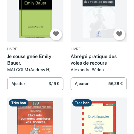
LIVRE
LIVRE
Je soussignée Emily
Abrégé pratique des
Bauer.
voies de recours
MALCOLM (Andrew H)
Alexandre Bédon
Ajouter
3,19 €
Ajouter
56,28 €
Très bon
Très bon