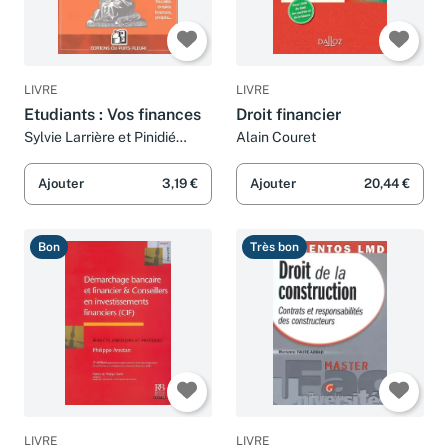
LIVRE
LIVRE
Etudiants : Vos finances
Droit financier
Sylvie Larrière et Pinidié
Alain Couret
Gnanou
Ajouter
3,19 €
Ajouter
20,44 €
Bon
Très bon
LIVRE
LIVRE