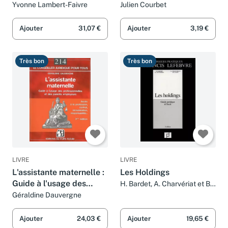
ENTREPRISES. 3ème
Yvonne Lambert-Faivre
Julien Courbet
édition 1991
Ajouter
31,07 €
Ajouter
3,19 €
Très bon
Très bon
LIVRE
LIVRE
L'assistante maternelle :
Les Holdings
Guide à l'usage des
H. Bardet, A. Charvériat et B.
Gouthière
professionnelles et des
Géraldine Dauvergne
parents employeurs
Ajouter
24,03 €
Ajouter
19,65 €