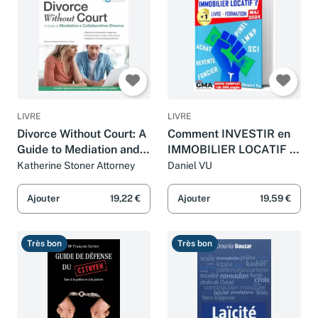
LIVRE
LIVRE
Divorce Without Court: A
Comment INVESTIR en
Guide to Mediation and
IMMOBILIER LOCATIF ?
Collaborative Divorce
Livre - Formation: Pinel
Katherine Stoner Attorney
Daniel VU
LMNP SCI Achat
Revente Foncier (French
Ajouter
19,22 €
Ajouter
19,59 €
Edition)
Très bon
Très bon