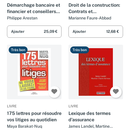
Démarchage bancaire et
Droit de la construction:
financier et conseillers
Contrats et
en investissements
responsabilités des
Philippe Arestan
Marianne Faure-Abbad
financiers : Aspects
constructeurs
juridiques et pratiques
Ajouter
25,09 €
Ajouter
12,68 €
Très bon
Très bon
LIVRE
LIVRE
175 lettres pour résoudre
Lexique des termes
vos litiges au quotidien
d'assurance
Maya Barakat-Nuq
James Landel, Martine