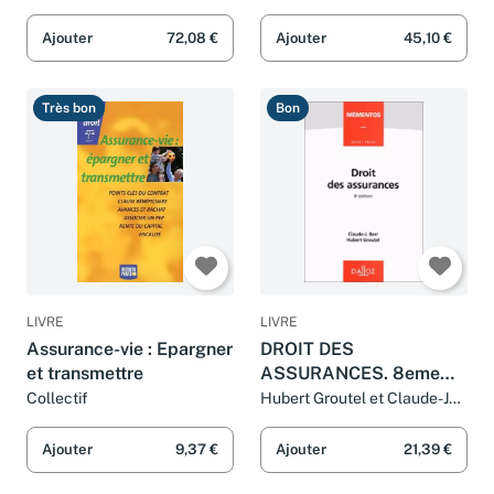
Charré-Serveau et Yvonne
Lambert-Faivre
Ajouter
72,08 €
Ajouter
45,10 €
Très bon
Bon
LIVRE
LIVRE
Assurance-vie : Epargner
DROIT DES
et transmettre
ASSURANCES. 8eme
edition
Collectif
Hubert Groutel et Claude-J
Berr
Ajouter
9,37 €
Ajouter
21,39 €