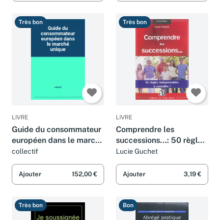
Très bon
Très bon
LIVRE
LIVRE
Guide du consommateur
Comprendre les
européen dans le marché
successions...: 50 règles
unique
indispensables à
collectif
Lucie Guchet
connaître !
Ajouter
152,00 €
Ajouter
3,19 €
Très bon
Bon