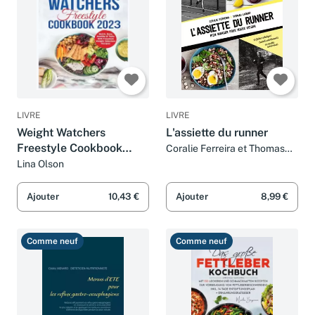
LIVRE
LIVRE
Weight Watchers
L'assiette du runner
Freestyle Cookbook
Coralie Ferreira et Thomas
Ladrat
2024: 365 Days of
Lina Olson
Delicious, Simple &
Tasty WW freestyle
Ajouter
10,43 €
Ajouter
8,99 €
Recipes for Weight Loss
and Improved
Comme neuf
Comme neuf