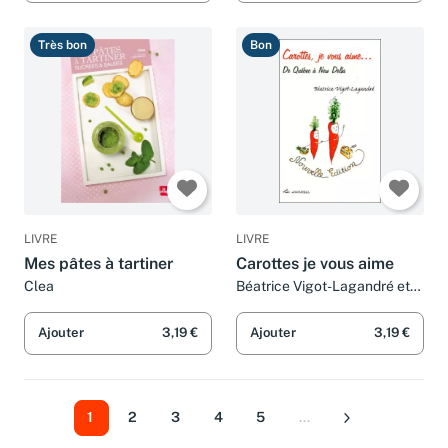
neusten
wissenschaftlichen
Très bon
Bon
LIVRE
LIVRE
Mes pâtes à tartiner
Carottes je vous aime
Clea
Béatrice Vigot-Lagandré et
Colette Lagandré
Ajouter
3,19 €
Ajouter
3,19 €
1
2
3
4
5
...
Suivant