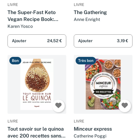
LIVRE
LIVRE
The Super-Fast Keto
The Gathering
Vegan Recipe Book:
Anne Enright
Easy, Fast and Vegan
Karen Yosco
Recipes for a Balanced
Lifestyle
Ajouter
24,52 €
Ajouter
3,19 €
Bon
Très bon
LIVRE
LIVRE
Tout savoir sur le quinoa
Minceur express
avec 200 recettes sans
Catherine Poggi