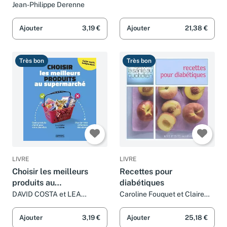
gluten: Avec 200
Jean-Philippe Derenne
recettes sans gluten
Ajouter
3,19 €
Ajouter
21,38 €
Très bon
Très bon
LIVRE
LIVRE
Choisir les meilleurs
Recettes pour
produits au
diabétiques
supermarché: Quels
DAVID COSTA et LEA
Caroline Fouquet et Claire
TURPIN
Pinson
produits choisir pour
votre bien-être - plus de
Ajouter
3,19 €
Ajouter
25,18 €