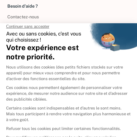
Besoin d'aide ?
Contactez-nous
International
🇪🇸
Espagne
🇩🇪
Allemagne
🇮🇹
Italie
Donner vos livres