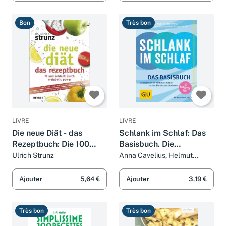
1000 références
décyptée
Bon
Très bon
LIVRE
LIVRE
Die neue Diät - das
Schlank im Schlaf: Das
Rezeptbuch: Die 100
Basisbuch. Die
besten Metabolic-Power-
revolutionäre Formel: So
Ulrich Strunz
Anna Cavelius, Helmut
Gillessen, Angelika Ilies,
Rezepte - Fit und
nutzen Sie Ihre Bio-Uhr
Detlef Pape, Rudolf Schwarz
schlank für immer
zum Abnehmen
Ajouter
5,64 €
Ajouter
3,19 €
et Elmar Trunz-Carlisi
Très bon
Très bon