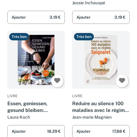
Debatte
Jessie Inchauspé
Ajouter
3,19 €
Ajouter
3,19 €
Très bon
Très bon
LIVRE
LIVRE
Essen, geniessen,
Réduire au silence 100
gesund bleiben:
maladies avec le régime
Ernährung als Medizin -
Seignalet
Laura Koch
Jean-marie Magnien
70 genial einfache
Rezepte. Ernährung nach
Ajouter
18,29 €
Ajouter
17,88 €