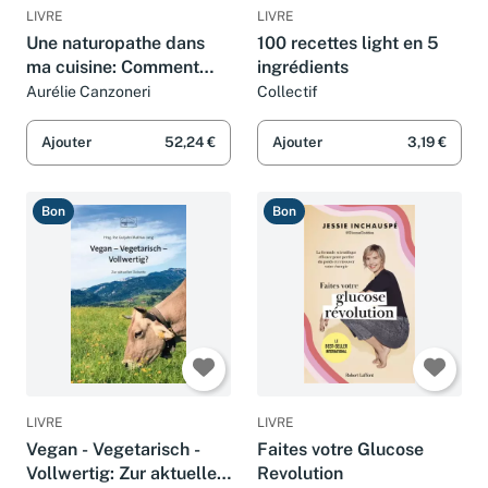
LIVRE
LIVRE
Une naturopathe dans
100 recettes light en 5
ma cuisine: Comment
ingrédients
changer son alimentation
Aurélie Canzoneri
Collectif
pour se sentir mieux
Ajouter
52,24 €
Ajouter
3,19 €
Bon
Bon
LIVRE
LIVRE
Vegan - Vegetarisch -
Faites votre Glucose
Vollwertig: Zur aktuellen
Revolution