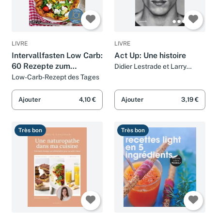
LIVRE
LIVRE
Intervallfasten Low Carb:
Act Up: Une histoire
60 Rezepte zum
Didier Lestrade et Larry
Kramer
Abnehmen und Genießen
Low-Carb-Rezept des Tages
für die 5:2- und 16:8-
Methode (Low-Carb-
Ajouter
4,10 €
Ajouter
3,19 €
Rezept des Tages, Band
6)
Très bon
Très bon