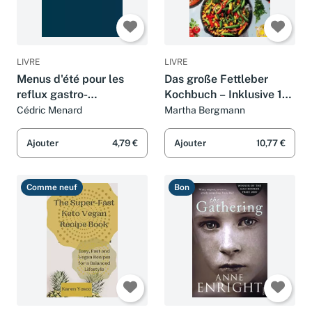
LIVRE
LIVRE
Menus d'été pour les
Das große Fettleber
reflux gastro-
Kochbuch – Inklusive 14
oesophagiens
Tage Entgiftungsplan
Cédric Menard
Martha Bergmann
und Ernährungsratgeber:
Mit 150 leckeren und
Ajouter
4,79 €
Ajouter
10,77 €
gesunden Rezepten
Comme neuf
Bon