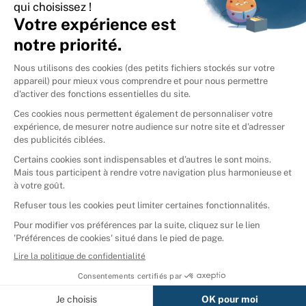
International
🇪🇸
Espagne
🇩🇪
Allemagne
🇮🇹
Italie
Donner vos livres
Ammareal © 2026
Afficher tous les résultats