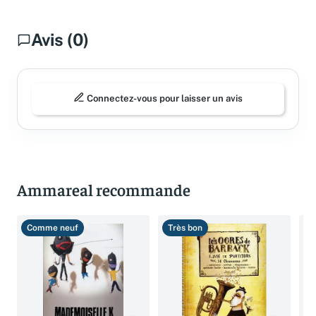
Avis (0)
Connectez-vous pour laisser un avis
Ammareal recommande
Comme neuf
Très bon
T