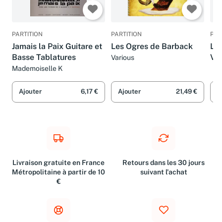
PARTITION
PARTITION
PAR
Jamais la Paix Guitare et
Les Ogres de Barback
La 
Basse Tablatures
Vio
Various
de 
Mademoiselle K
Ajouter
6,17 €
Ajouter
21,49 €
A
Livraison gratuite en France
Retours dans les 30 jours
Métropolitaine à partir de 10
suivant l'achat
€