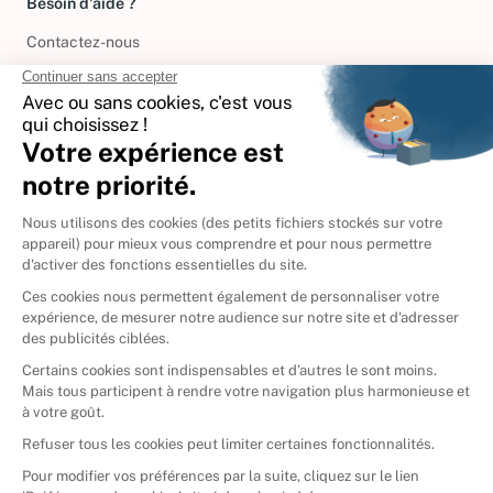
Besoin d'aide ?
Contactez-nous
International
🇪🇸
Espagne
🇩🇪
Allemagne
🇮🇹
Italie
Donner vos livres