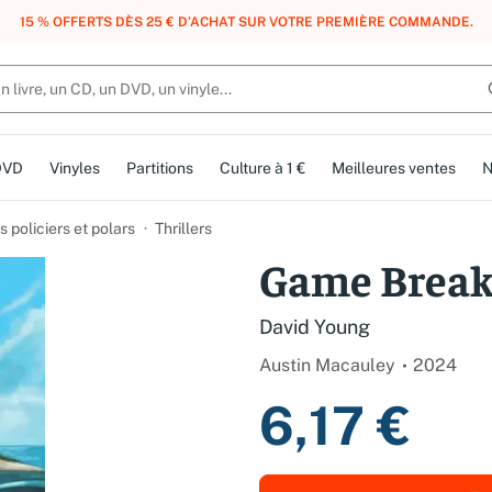
, DES POINTS, DES RÉCOMPENSES :
REJOIGNEZ GRATUITEMENT LE CLUB 
DVD
Vinyles
Partitions
Culture à 1 €
Meilleures ventes
N
 policiers et polars
Thrillers
Game Break
David Young
Austin Macauley
2024
6,17 €