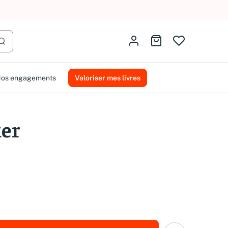
AMMAREAL.
Identifiez-vous
Aller au panier
Lancer la recherche
os engagements
Valoriser mes livres
er