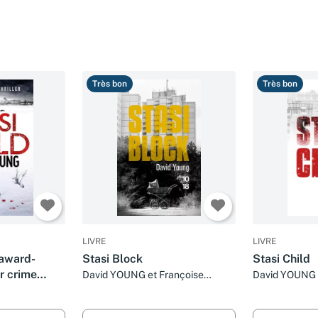
Très bon
Très bon
LIVRE
LIVRE
 award-
Stasi Block
Stasi Child
r crime
David YOUNG et Françoise
David YOUNG 
SMITH
SMITH