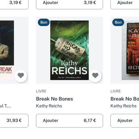
3,19 €
Ajouter
3,19 €
Ajouter
Bon
Bon
LIVRE
LIVRE
Break No Bones
Break No B
l T.
Kathy Reichs
Kathy Reichs
31,93 €
Ajouter
6,17 €
Ajouter