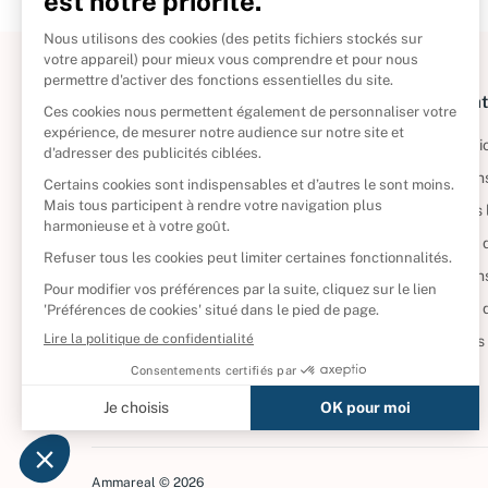
À propos
Informat
Politique de retour
Informatio
Reprendre vos livres
Condition
Qui sommes-nous ?
Mentions 
Foire aux questions
Politique 
Nos engagements
Condition
CD d'occasion
Politique
DVD d'occasion
Gérer vos
Livres d’occasion
Ammareal © 2026