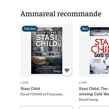
Ammareal recommande
Très bon
Bon
LIVRE
LIVRE
Stasi Child
Stasi Child: The
winning Cold Wa
David YOUNG et Françoise
SMITH
thriller
David Young