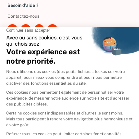
Besoin d'aide ?
Contactez-nous
International
🇪🇸
Espagne
🇩🇪
Allemagne
🇮🇹
Italie
Donner vos livres