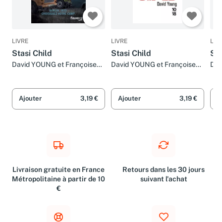
LIVRE
LIVRE
LIV
Stasi Child
Stasi Child
Sta
David YOUNG et Françoise
David YOUNG et Françoise
Dav
SMITH
SMITH
SM
Ajouter
3,19 €
Ajouter
3,19 €
A
Livraison gratuite en France
Retours dans les 30 jours
Métropolitaine à partir de 10
suivant l'achat
€