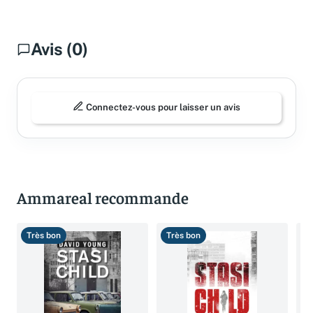
Avis (0)
Connectez-vous pour laisser un avis
Ammareal recommande
Très bon
Très bon
T