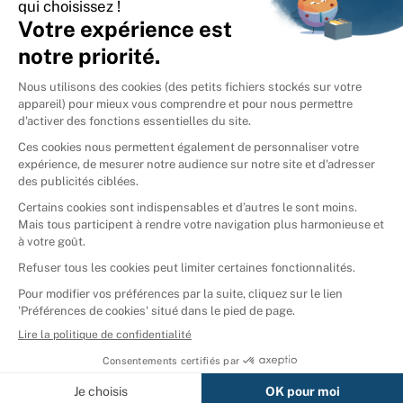
International
🇪🇸
Espagne
🇩🇪
Allemagne
🇮🇹
Italie
Donner vos livres
Ammareal © 2026
Afficher tous les résultats