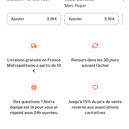
Malo Bamako
Elizabeth TCHOUNGUI
Val
Chr
Marc Roger
Ajouter
3,19 €
Ajouter
3,19 €
A
Livraison gratuite en France
Retours dans les 30 jours
Métropolitaine à partir de 10
suivant l'achat
€
Des questions ? Notre
Jusqu'à 15% du prix de vente
équipe est là pour vous et
reversé aux associations
répond sous 24h ouvrées.
caritatives