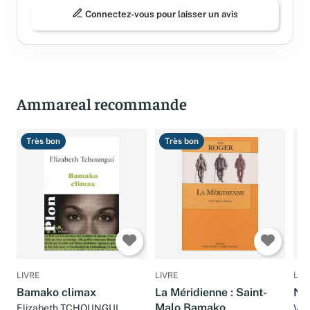
Connectez-vous pour laisser un avis
Ammareal recommande
Très bon
Très bon
B
LIVRE
LIVRE
LIV
Bamako climax
La Méridienne : Saint-
No