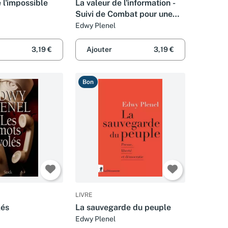
 l'impossible
La valeur de l'information -
Suivi de Combat pour une
presse libre
Edwy Plenel
3,19 €
Ajouter
3,19 €
Bon
LIVRE
lés
La sauvegarde du peuple
Edwy Plenel