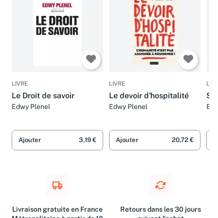
LIVRE
LIVRE
LIV
Le Droit de savoir
Le devoir d'hospitalité
Sec
Edwy Plenel
Edwy Plenel
Edw
Ajouter
3,19 €
Ajouter
20,72 €
A
Livraison gratuite en France
Retours dans les 30 jours