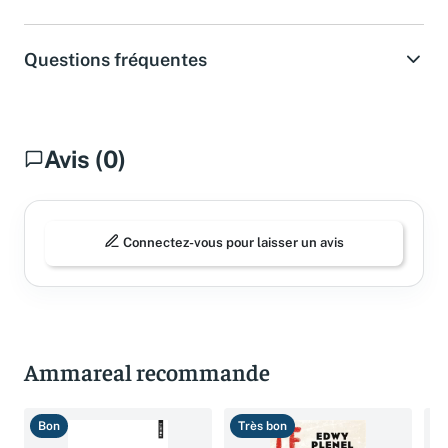
Spécifications
Questions fréquentes
Avis (0)
Connectez-vous pour laisser un avis
Ammareal recommande
Bon
Très bon
B