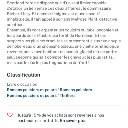
drôle de friandise dans le bois voisin : un doigt humain !
Scotland Yard ne dispose que d'un seul limier capable
d'établir un lien entre ces deux affaires : le commissaire
Richard Jury. Et comme l'énigme est d'une opacité
inhabituelle, il fait appel à son ami Melrose Plant, détective
amateur.
Ensemble, ils vont arpenter les couloirs du
tube
londonien et
les abords de la ténébreuse forêt de Horndean. Et les
suspects les plus hétéroclites se présentent à eux : un couple
de hobereaux d'un snobisme odieux, une vieille ornithologue
revêche, une veuve habitant un manoir glacial et une petite
sauvageonne qui sait dompter les chevaux les plus rétifs...
mais pas le duo le plus flegmatique du Yard !
Classification
Livre d'occasion
Romans policiers et polars
/
Romans policiers
Romans policiers et polars
/
Thrillers
Jusqu'à 15 % de vos achats sont reversés à nos
partenaires caritatifs.
En savoir plus