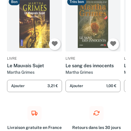
Bon
Très bon
T
LIVRE
LIVRE
LIV
Le Mauvais Sujet
Le sang des innocents
Le 
Martha Grimes
Martha Grimes
Mar
Ajouter
3,21 €
Ajouter
1,00 €
A