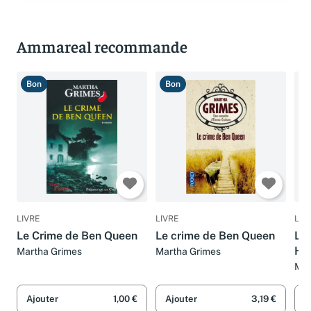
Ammareal recommande
Bon
Bon
B
LIVRE
LIVRE
LIV
Le Crime de Ben Queen
Le crime de Ben Queen
Le 
Ho
Martha Grimes
Martha Grimes
Mar
Ajouter
1,00 €
Ajouter
3,19 €
A