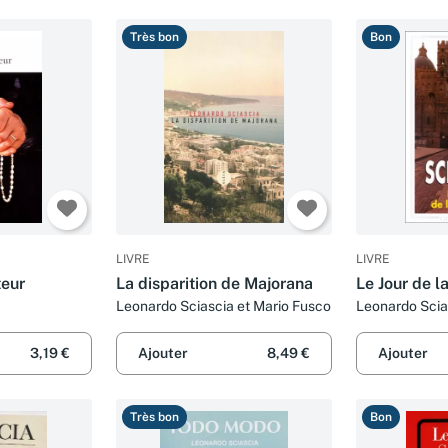
Très bon
Bon
LIVRE
LIVRE
teur
La disparition de Majorana
Le Jour de l
Leonardo Sciascia et Mario Fusco
Leonardo Scia
3,19 €
Ajouter
8,49 €
Ajouter
Très bon
Bon