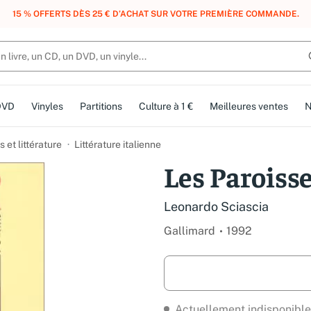
, DES POINTS, DES RÉCOMPENSES :
REJOIGNEZ GRATUITEMENT LE CLUB 
DVD
Vinyles
Partitions
Culture à 1 €
Meilleures ventes
N
et littérature
Littérature italienne
Les Paroiss
Leonardo Sciascia
Gallimard
1992
Actuellement indisponible