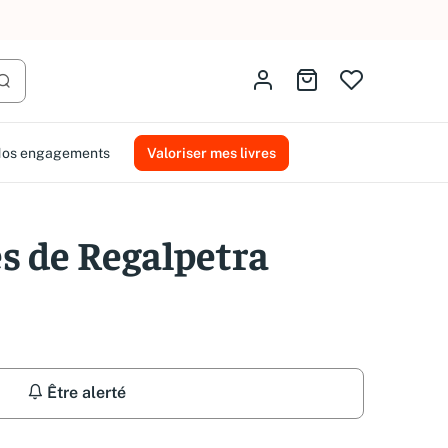
AMMAREAL.
Identifiez-vous
Aller au panier
Lancer la recherche
os engagements
Valoriser mes livres
es de Regalpetra
Être alerté