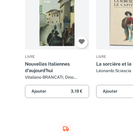
LIVRE
LIVRE
Nouvelles Italiennes
La sorcière et le
d'aujourd'hui
Léonardo Sciascia
Vitaliano BRANCATI, Dino
BUZZATI, Italo CALVINO, Gianni
CELATI, Alberto MORAVIA, Luigi
Ajouter
3,19 €
Ajouter
PIRANDELLO et Leonardo
SCIASCIA