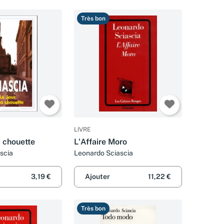
Très bon
LIVRE
a chouette
L'Affaire Moro
scia
Leonardo Sciascia
3,19 €
Ajouter
11,22 €
Très bon