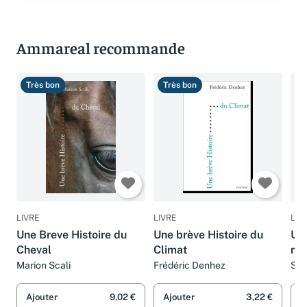
Ammareal recommande
Très bon
Très bon
B
LIVRE
LIVRE
LIV
Une Breve Histoire du
Une brève Histoire du
Une
Cheval
Climat
ru
Marion Scali
Frédéric Denhez
Séb
Ajouter
9,02 €
Ajouter
3,22 €
A