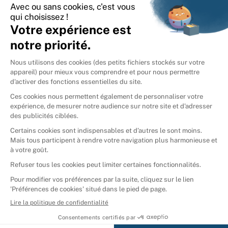
International
🇪🇸
Espagne
🇩🇪
Allemagne
🇮🇹
Italie
Donner vos livres
Ammareal © 2026