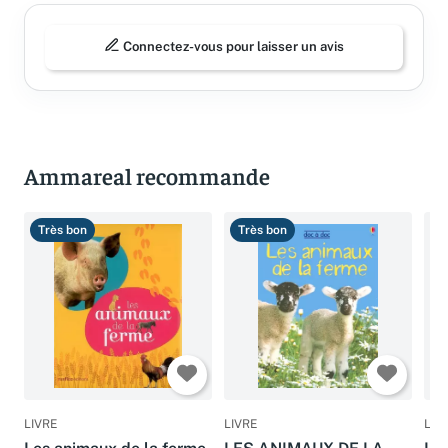
Connectez-vous pour laisser un avis
Ammareal recommande
Très bon
Très bon
T
LIVRE
LIVRE
LIV