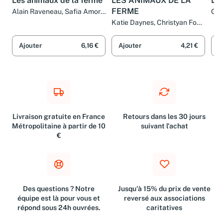
Les animaux de la ferme
LES ANIMAUX DE LA
Les
FERME
Alain Raveneau, Safia Amor,
Gui
Brigitte Bulard-Cordeau et
Katie Daynes, Christyan Fox
Collectif
et Alexia Valembois
Ajouter
6,16 €
Ajouter
4,21 €
A
Livraison gratuite en France
Retours dans les 30 jours
Métropolitaine à partir de 10
suivant l'achat
€
Des questions ? Notre
Jusqu'à 15% du prix de vente
équipe est là pour vous et
reversé aux associations
répond sous 24h ouvrées.
caritatives