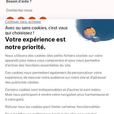
Besoin d'aide ?
Contactez-nous
International
🇪🇸
Espagne
🇩🇪
Allemagne
🇮🇹
Italie
Donner vos livres