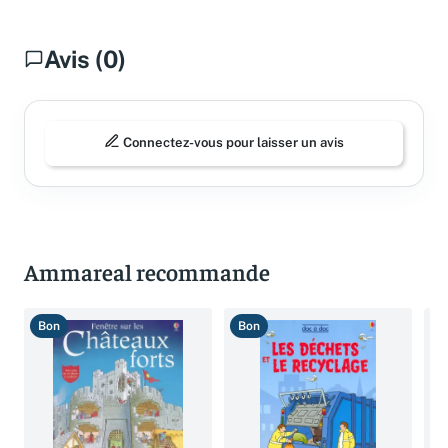
Avis (0)
Connectez-vous pour laisser un avis
Ammareal recommande
Bon
Bon
B