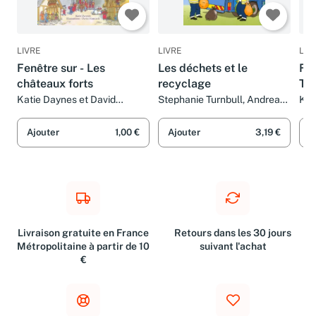
LIVRE
LIVRE
LIV
Fenêtre sur - Les
Les déchets et le
Fen
châteaux forts
recyclage
Ter
Katie Daynes et David
Stephanie Turnbull, Andrea
Kat
Hancock
Slane, Michelle Lawrence,
Deb
Christyan Fox et Pascal
Ajouter
1,00 €
Ajouter
3,19 €
A
Varejka
Livraison gratuite en France
Retours dans les 30 jours
Métropolitaine à partir de 10
suivant l'achat
€