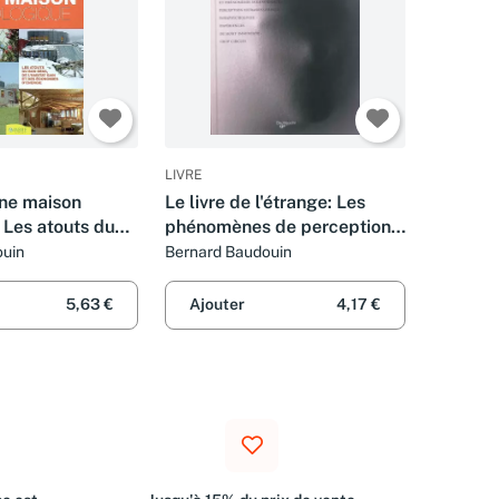
LIVRE
une maison
Le livre de l'étrange: Les
 Les atouts du
phénomènes de perception,
l'habitat sain et
Parapsychologie et
ouin
Bernard Baudouin
es d'énergie
paranormal, Expériences de
mort imminente (NDE), Crop
5,63 €
Ajouter
4,17 €
Circles