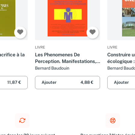
LIVRE
LIVRE
crifice à la
Les Phenomenes De
Construire 
Perception. Manifestations,
écologique :
Etudes Et Experiences
bon sens, de 
Bernard Baudouin
Bernard Baud
Paranormales
des économi
11,87 €
Ajouter
4,88 €
Ajouter