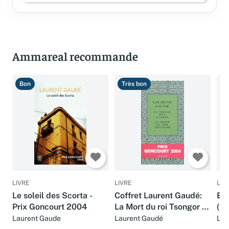
Ammareal recommande
Bon
Très bon
T
LIVRE
LIVRE
LIV
Le soleil des Scorta -
Coffret Laurent Gaudé:
El 
Prix Goncourt 2004
La Mort du roi Tsongor /
(Sa
Le Soleil des Scorta
Laurent Gaude
Laurent Gaudé
Lau