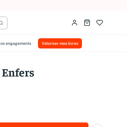
AMMAREAL.
Identifiez-vous
Aller au panier
Lancer la recherche
os engagements
Valoriser mes livres
 Enfers