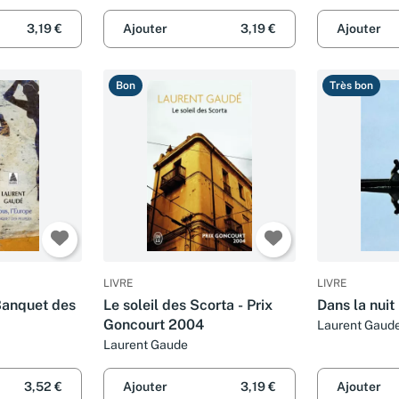
3,19 €
Ajouter
3,19 €
Ajouter
Bon
Très bon
LIVRE
LIVRE
Banquet des
Le soleil des Scorta - Prix
Dans la nui
Goncourt 2004
Laurent Gaud
Laurent Gaude
3,52 €
Ajouter
3,19 €
Ajouter