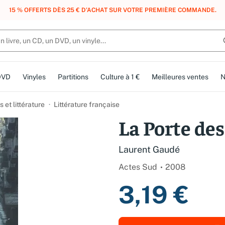
, DES POINTS, DES RÉCOMPENSES :
REJOIGNEZ GRATUITEMENT LE CLUB 
DVD
Vinyles
Partitions
Culture à 1 €
Meilleures ventes
N
et littérature
Littérature française
La Porte des
Laurent Gaudé
Actes Sud
2008
3,19 €