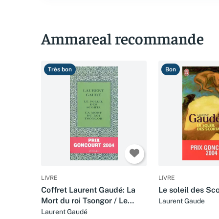
Ammareal recommande
Très bon
Bon
LIVRE
LIVRE
Coffret Laurent Gaudé: La
Le soleil des Sc
Mort du roi Tsongor / Le
Laurent Gaude
Soleil des Scorta
Laurent Gaudé