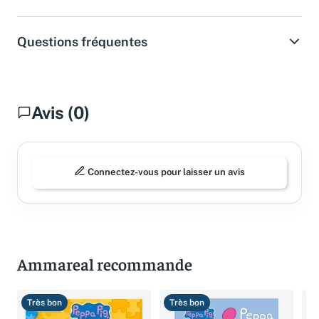
Spécifications
Questions fréquentes
Avis (0)
Connectez-vous pour laisser un avis
Ammareal recommande
Très bon
Très bon
T