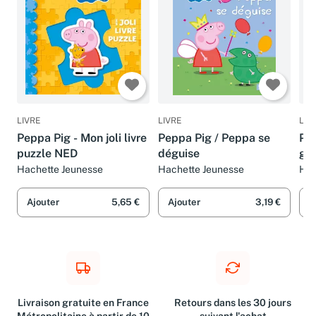
LIVRE
LIVRE
LIV
Peppa Pig - Mon joli livre
Peppa Pig / Peppa se
Pep
puzzle NED
déguise
gal
Hachette Jeunesse
Hachette Jeunesse
Hac
Ajouter
5,65 €
Ajouter
3,19 €
A
Livraison gratuite en France
Retours dans les 30 jours