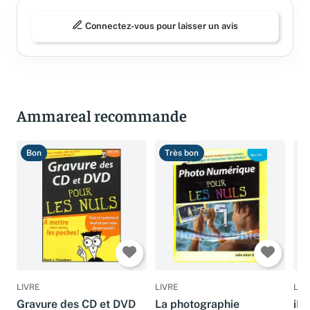
Connectez-vous pour laisser un avis
Ammareal recommande
Bon
Très bon
B
LIVRE
LIVRE
LIV