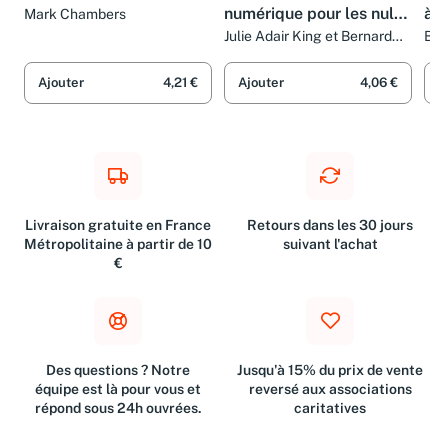
Gravure des CD et DVD
La photographie
iPh
numérique pour les nuls
à p
Mark Chambers
(Pour les nuls)
Julie Adair King et Bernard
Ber
Jolivalt
Ajouter
4,21 €
Ajouter
4,06 €
A
Livraison gratuite en France
Retours dans les 30 jours
Métropolitaine à partir de 10
suivant l'achat
€
Des questions ? Notre
Jusqu'à 15% du prix de vente
équipe est là pour vous et
reversé aux associations
répond sous 24h ouvrées.
caritatives