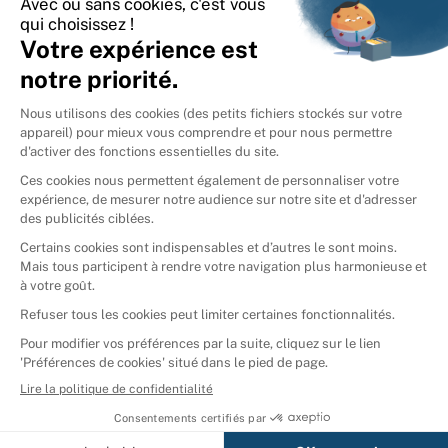
International
🇪🇸
Espagne
🇩🇪
Allemagne
🇮🇹
Italie
Donner vos livres
Ammareal © 2026