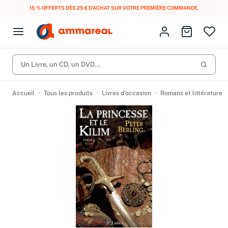
15 % OFFERTS DÈS 25 € D’ACHAT SUR VOTRE PREMIÈRE COMMANDE.
Fermer le menu
Identifiez-vous
Aller au p
Open menu
Livres d’occasion
Lancer 
Un Livre, un CD, un DVD...
CD d'occasion
Produits
Catégories
DVD d'occasion
Accueil
Tous les produits
Livres d’occasion
Romans et littérature
Vinyles d'occasion
Partitions
Culture à 1 €
Vous n'avez pas trouvé l'article que vous cherchiez ?
Activez les notifications dans votre compte pour être alerté dès
Meilleures ventes
qu'il est en stock.
Nos engagements
Créer une alerte