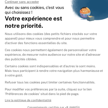
International
🇪🇸
Espagne
🇩🇪
Allemagne
🇮🇹
Italie
Donner vos livres
Ammareal © 2026