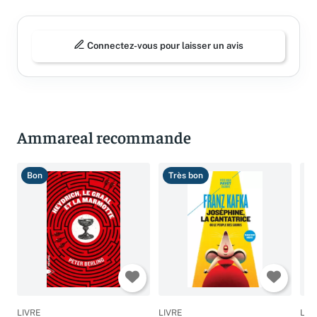
Connectez-vous pour laisser un avis
Ammareal recommande
Bon
Très bon
T
LIVRE
LIVRE
LIV