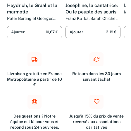
Heydrich, le Graal et la
Joséphine, la cantatrice:
Le 
marmotte
Ou le peuple des souris
Mart
Man
Peter Berling et Georges
Franz Kafka, Sarah Chiche et
Grock
Olivier Mannoni
Ajouter
10,67 €
Ajouter
3,19 €
A
Livraison gratuite en France
Retours dans les 30 jours
Métropolitaine à partir de 10
suivant l'achat
€
Des questions ? Notre
Jusqu'à 15% du prix de vente
équipe est là pour vous et
reversé aux associations
répond sous 24h ouvrées.
caritatives