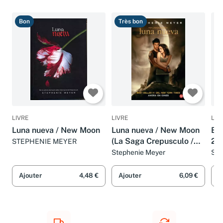
Bon
Très bon
B
LIVRE
LIVRE
LIV
Luna nueva / New Moon
Luna nueva / New Moon
Be
(La Saga Crepusculo /
2: 
STEPHENIE MEYER
The Twilight Saga)
Mi
Stephenie Meyer
Ste
(Spanish Edition)
Ajouter
4,48 €
Ajouter
6,09 €
A