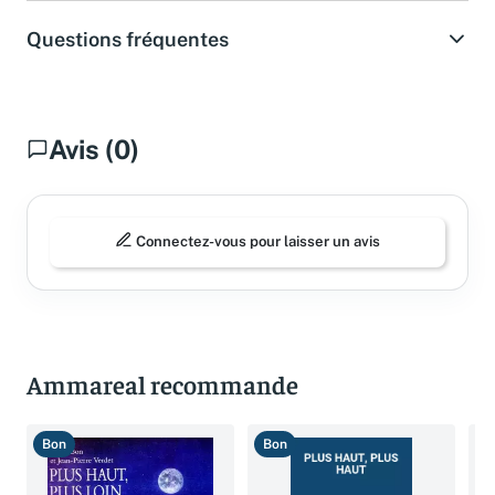
Questions fréquentes
Avis (0)
Connectez-vous pour laisser un avis
Ammareal recommande
Bon
Bon
T