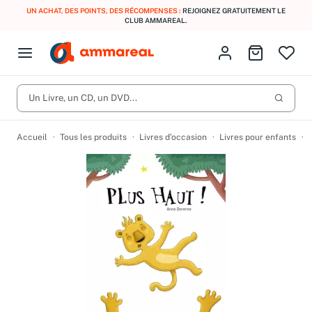
UN ACHAT, DES POINTS, DES RÉCOMPENSES :
REJOIGNEZ GRATUITEMENT LE
CLUB AMMAREAL.
Fermer le menu
Identifiez-vous
Aller au p
Open menu
Livres d’occasion
Lancer 
CD d'occasion
Un Livre, un CD, un DVD...
Produits
Catégories
DVD d'occasion
Accueil
Tous les produits
Livres d’occasion
Livres pour enfants
Vinyles d'occasion
Partitions
Culture à 1 €
Vous n'avez pas trouvé l'article que vous cherchiez ?
Activez les notifications dans votre compte pour être alerté dès
Meilleures ventes
qu'il est en stock.
Nos engagements
Créer une alerte