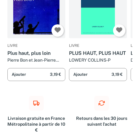
LIVRE
LIVRE
LIV
Plus haut, plus loin
PLUS HAUT, PLUS HAUT
Là
Pierre Bon et Jean-Pierre
LOWERY COLLINS-P
Dis
Verdet
Ajouter
3,19 €
Ajouter
3,19 €
A
Livraison gratuite en France
Retours dans les 30 jours
Métropolitaine à partir de 10
suivant l'achat
€