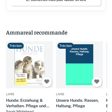
Ammareal recommande
Très bon
Très bon
T
LIVRE
LIVRE
LIV
Hunde: Erziehung &
Unsere Hunde. Rassen,
Kat
Verhalten. Pflege und
Haltung, Pflege
Ern
Haltung. Rassen
Erz
Sarah Whitehead
unb