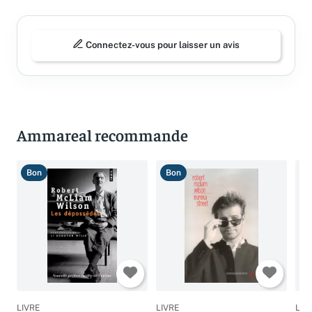
Connectez-vous pour laisser un avis
Ammareal recommande
Bon
Bon
B