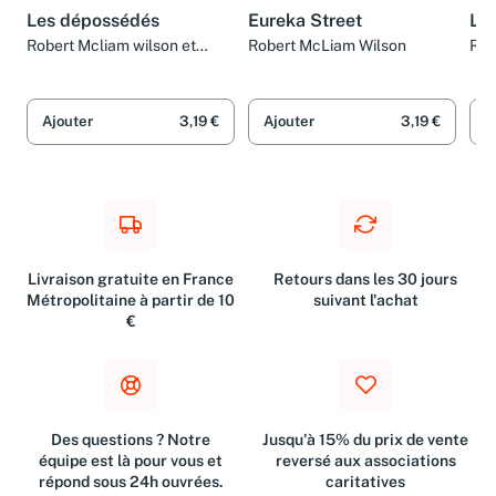
LIVRE
LIVRE
LIV
Les dépossédés
Eureka Street
Le
Robert Mcliam wilson et
Robert McLiam Wilson
Rob
Donovan Wylie
Don
Mat
Ajouter
3,19 €
Ajouter
3,19 €
A
Livraison gratuite en France
Retours dans les 30 jours
Métropolitaine à partir de 10
suivant l'achat
€
Des questions ? Notre
Jusqu'à 15% du prix de vente
équipe est là pour vous et
reversé aux associations