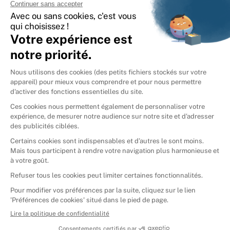
International
🇪🇸
Espagne
🇩🇪
Allemagne
🇮🇹
Italie
Donner vos livres
Ammareal © 2026