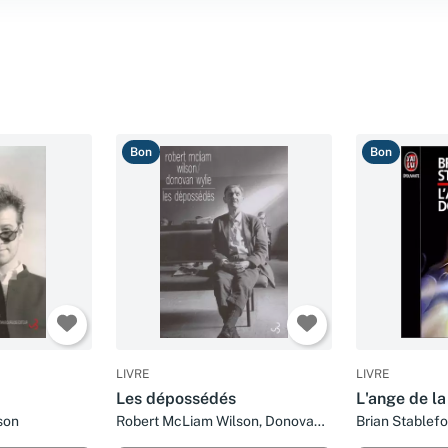
Bon
Bon
LIVRE
LIVRE
Les dépossédés
L'ange de la
son
Robert McLiam Wilson, Donovan
Brian Stablefo
Wylie et Brice Matthieussent