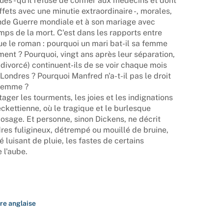
es - qu'il refuse de confier aux médecins et dont
ets avec une minutie extraordinaire -, morales,
onde Guerre mondiale et à son mariage avec
s de la mort. C'est dans les rapports entre
 le roman : pourquoi un mari bat-il sa femme
ment ? Pourquoi, vingt ans après leur séparation,
 divorcé) continuent-ils de se voir chaque mois
Londres ? Pourquoi Manfred n'a-t-il pas le droit
 femme ?
ager les tourments, les joies et les indignations
eckettienne, où le tragique et le burlesque
osage. Et personne, sinon Dickens, ne décrit
res fuligineux, détrempé ou mouillé de bruine,
é luisant de pluie, les fastes de certains
 l'aube.
ure anglaise