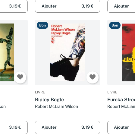
3,19 €
Ajouter
3,19 €
Ajouter
Bon
Bon
LIVRE
LIVRE
Ripley Bogle
Eureka Stre
son
Robert McLiam Wilson
Robert McLia
3,19 €
Ajouter
3,19 €
Ajouter