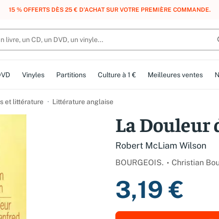
, DES POINTS, DES RÉCOMPENSES :
REJOIGNEZ GRATUITEMENT LE CLUB 
DVD
Vinyles
Partitions
Culture à 1 €
Meilleures ventes
N
et littérature
Littérature anglaise
La Douleur 
Robert McLiam Wilson
BOURGEOIS.
Christian Bo
3,19 €