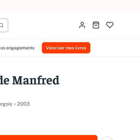
AMMAREAL.
Identifiez-vous
Aller au panier
Lancer la recherche
os engagements
Valoriser mes livres
de Manfred
urgois
2003