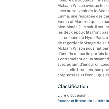
nombre de douleurs : physiqu
McLiam Wilson évoque les eff
liées au souvenir de la Sec
Emma, une rescapée des camp
Emma et Manfred que se noue
bien-aimée ? Le sait-il seule
les deux époux (ils n'ont pas
sur un banc de Hyde Park, à 
de regarder le visage de sa
McLiam Wilson nous fait part
d'une fin de partie parfois b
s'entremêlent en un savant d
avec autant d'amour un Lond
ses soleils brouillés, son pav
crépuscules et l'ennui gris de
Classification
Livre d'occasion
Romans et littérature
/
Littérat