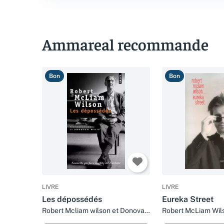
Ammareal recommande
Bon
Bon
LIVRE
LIVRE
Les dépossédés
Eureka Street
Robert Mcliam wilson et Donovan
Robert McLiam Wil
Wylie