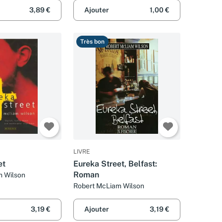
3,89 €
Ajouter
1,00 €
Très bon
LIVRE
et
Eureka Street, Belfast:
Roman
m Wilson
Robert McLiam Wilson
3,19 €
Ajouter
3,19 €