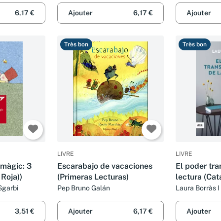
6,17 €
Ajouter
6,17 €
Ajouter
Très bon
Très bon
LIVRE
LIVRE
 màgic: 3
Escarabajo de vacaciones
El poder tr
 Roja))
(Primeras Lecturas)
lectura (Cat
Sgarbi
Pep Bruno Galán
Laura Borràs 
3,51 €
Ajouter
6,17 €
Ajouter