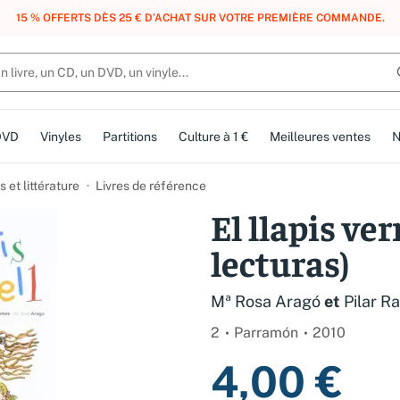
, DES POINTS, DES RÉCOMPENSES :
REJOIGNEZ GRATUITEMENT LE CLUB 
DVD
Vinyles
Partitions
Culture à 1 €
Meilleures ventes
N
et littérature
Livres de référence
El llapis ve
lecturas)
Mª Rosa Aragó
et
Pilar R
2
Parramón
2010
4,00 €