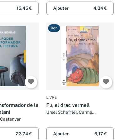
15,45 €
Ajouter
4,34 €
Bon
LIVRE
ansformador de la
Fu, el drac vermell
alan)
Ursel Scheffler, Carme
Serrallonga et Rosa M. Curto
I Castanyer
23,74 €
Ajouter
6,17 €