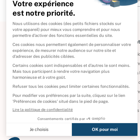
À propos
Informat
Politique de retour
Informatio
Reprendre vos livres
Condition
Qui sommes-nous ?
Mentions 
Foire aux questions
Politique 
Nos engagements
Condition
CD d'occasion
Politique
DVD d'occasion
Gérer vos
Livres d’occasion