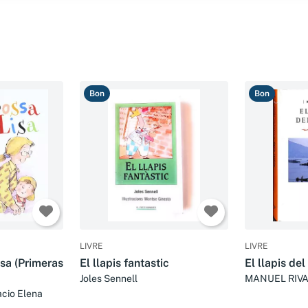
Bon
Bon
LIVRE
LIVRE
isa (Primeras
El llapis fantastic
El llapis del
Joles Sennell
MANUEL RIV
acio Elena