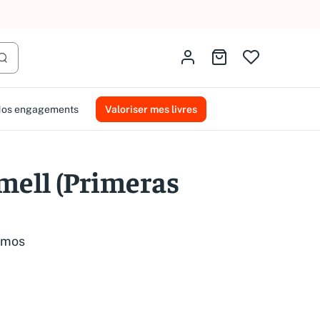
AMMAREAL.
Identifiez-vous
Aller au panier
Lancer la recherche
os engagements
Valoriser mes livres
rmell (Primeras
amos