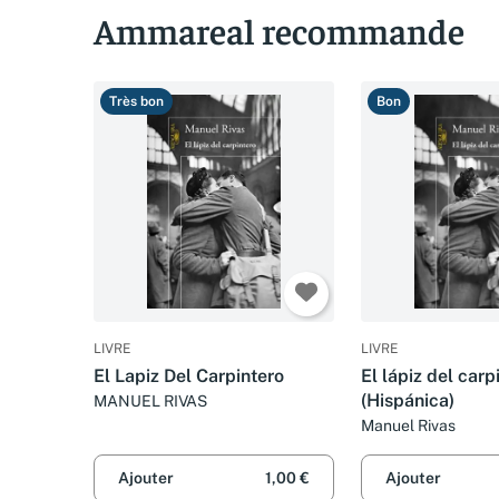
Ammareal recommande
Très bon
Bon
LIVRE
LIVRE
El Lapiz Del Carpintero
El lápiz del carp
(Hispánica)
MANUEL RIVAS
Manuel Rivas
Ajouter
1,00 €
Ajouter