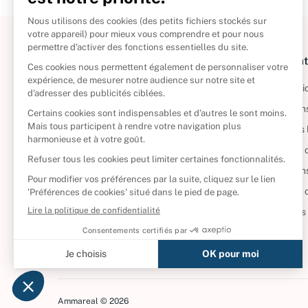
À propos
Informat
Politique de retour
Informatio
Reprendre vos livres
Condition
Qui sommes-nous ?
Mentions 
Foire aux questions
Politique 
Nos engagements
Condition
CD d'occasion
Politique
DVD d'occasion
Gérer vos
Livres d’occasion
Ammareal © 2026