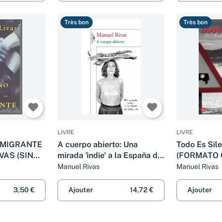
Très bon
Très bon
LIVRE
LIVRE
EMIGRANTE
A cuerpo abierto: Una
Todo Es Sil
VAS (SIN
mirada 'indie' a la España del
(FORMATO 
último Día (Hispánica)
Manuel Rivas
Manuel Rivas
3,50 €
Ajouter
14,72 €
Ajouter