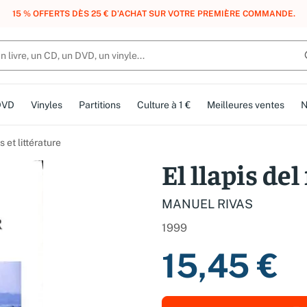
, DES POINTS, DES RÉCOMPENSES :
REJOIGNEZ GRATUITEMENT LE CLUB 
DVD
Vinyles
Partitions
Culture à 1 €
Meilleures ventes
N
et littérature
El llapis del
MANUEL RIVAS
1999
15,45 €