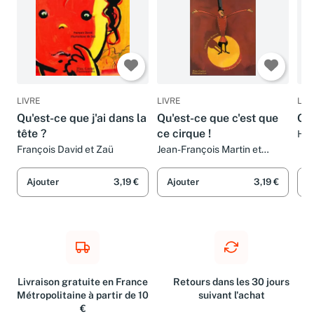
LIVRE
LIVRE
LIV
Qu'est-ce que j'ai dans la
Qu'est-ce que c'est que
Qu'
tête ?
ce cirque !
Ho
François David et Zaü
Jean-François Martin et
Hubert Ben Kemoun
Ajouter
3,19 €
Ajouter
3,19 €
A
Livraison gratuite en France
Retours dans les 30 jours
Métropolitaine à partir de 10
suivant l'achat
€