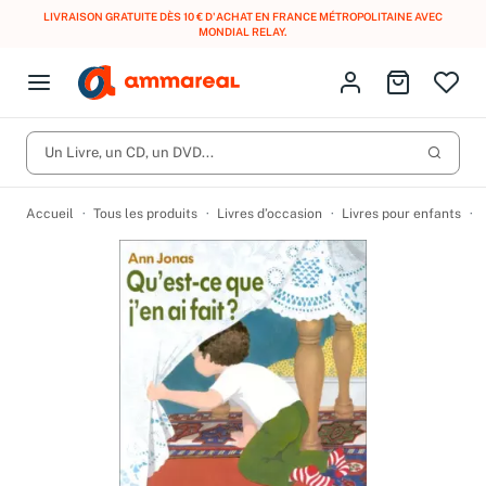
LIVRAISON GRATUITE DÈS 10 € D'ACHAT EN FRANCE MÉTROPOLITAINE AVEC
MONDIAL RELAY
.
Fermer le menu
Identifiez-vous
Aller au p
Open menu
Livres d’occasion
Lancer 
CD d'occasion
Un Livre, un CD, un DVD...
Produits
Catégories
DVD d'occasion
Accueil
Tous les produits
Livres d’occasion
Livres pour enfants
Vinyles d'occasion
Partitions
Culture à 1 €
Vous n'avez pas trouvé l'article que vous cherchiez ?
Activez les notifications dans votre compte pour être alerté dès
Meilleures ventes
qu'il est en stock.
Nos engagements
Créer une alerte