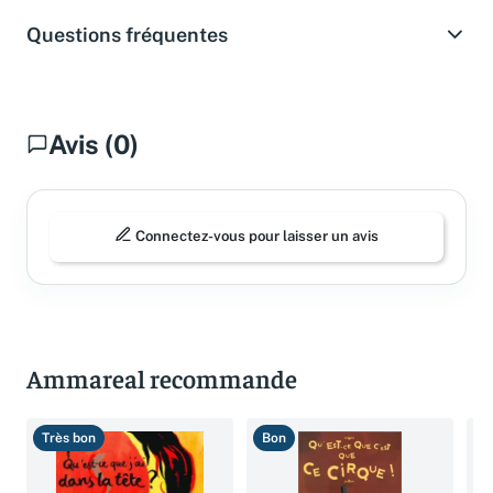
Questions fréquentes
Avis (0)
Connectez-vous pour laisser un avis
Ammareal recommande
Très bon
Bon
B