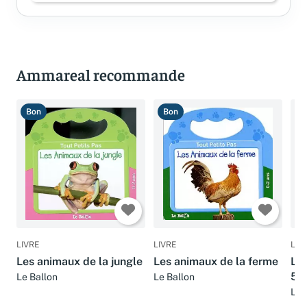
Ammareal recommande
Bon
Bon
B
LIVRE
LIVRE
LIV
Les animaux de la jungle
Les animaux de la ferme
Les
5 a
Le Ballon
Le Ballon
Le 